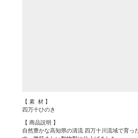
【
素 材
】
四万十ひのき
【 商品説明
】
自然豊かな高知県の清流
四万十川流域で育っ