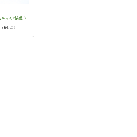
っちゃい鍋敷き
円
（税込み）