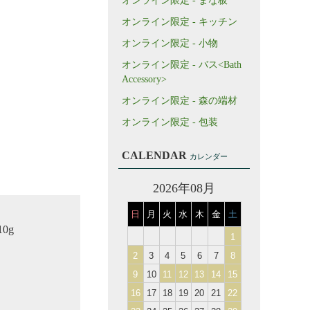
オンライン限定 - まな板
オンライン限定 - キッチン
オンライン限定 - 小物
オンライン限定 - バス<Bath
Accessory>
オンライン限定 - 森の端材
オンライン限定 - 包装
CALENDAR
カレンダー
2026年08月
日
月
火
水
木
金
土
10g
1
2
3
4
5
6
7
8
9
10
11
12
13
14
15
16
17
18
19
20
21
22