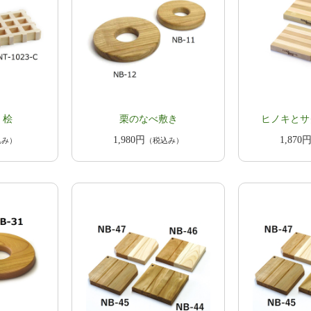
 桧
栗のなべ敷き
ヒノキとサ
1,980円
1,870
込み）
（税込み）