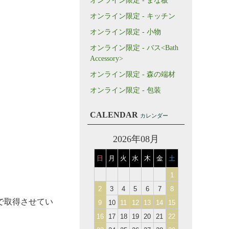
オンライン限定 - まな板
オンライン限定 - キッチン
オンライン限定 - 小物
オンライン限定 - バス<Bath
Accessory>
オンライン限定 - 森の端材
オンライン限定 - 包装
CALENDAR
カレンダー
2026年08月
日
月
火
水
木
金
土
1
2
3
4
5
6
7
8
で取得させてい
9
10
11
12
13
14
15
16
17
18
19
20
21
22