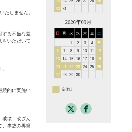
23
24
25
26
27
28
29
30
31
供いたしません。
2026年09月
日
月
火
水
木
金
土
対する不当な差
意をいただいて
1
2
3
4
5
6
7
8
9
10
11
12
13
14
15
16
17
18
19
20
21
22
23
24
25
26
す。
27
28
29
30
定休日
継続的に実施い
、破壊、改ざん
て、事故の再発