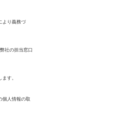
により義務づ
、弊社の担当窓口
します。
の個人情報の取