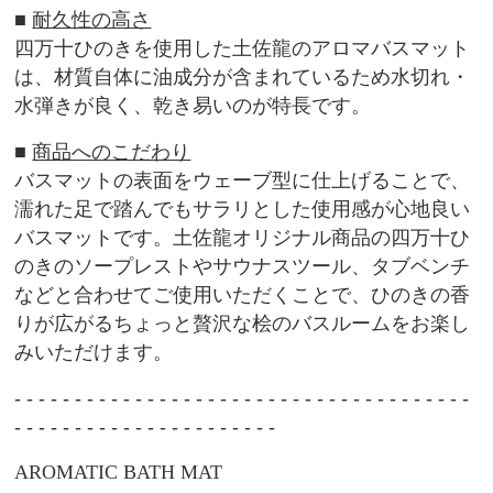
■
耐久性の高さ
四万十ひのきを使用した土佐龍のアロマバスマット
は、材質自体に
油成分が含まれているため水切れ・
水弾きが良く、乾き易いのが特
長です。
■
商品へのこだわり
バスマットの表面をウェーブ型に仕上げることで、
濡れた足で踏ん
でもサラリとした使用感が心地良い
バスマットです。土佐龍オリジ
ナル商品の四万十ひ
のきのソープレストやサウナスツール、
タブベンチ
などと合わせてご使用いただくことで、ひのきの香
りが
広がるちょっと贅沢な桧のバスルームをお楽し
みいただけます。
- - - - - - - - - - - - - - - - - - - - - - - - - - - - - - - - - - - - - -
- - - - - - - - - - - - - - - - - - - - - -
AROMATIC BATH MAT