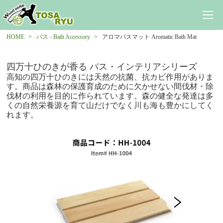
HOME
バス - Bath Accessory
アロマバスマット Aromatic Bath Mat
四万十ひのきが香る バス・インテリアシリーズ
高知の四万十ひのきには天然の抗菌、抗カビ作用がありま
す。商品は森林の保護育成のために欠かせない間伐材・除
伐材の利用を目的に作られています。森の健全な発達は多
くの自然栄養源を育て山だけでなく川も海も豊かにしてく
れます。