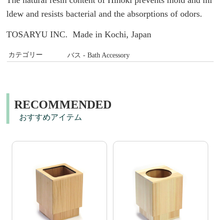
The natural resin content of Hinoki prevents mold and mi
ldew and resists bacterial and the absorptions of odors.
TOSARYU INC. Made in Kochi, Japan
カテゴリー
バス - Bath Accessory
RECOMMENDED
おすすめアイテム