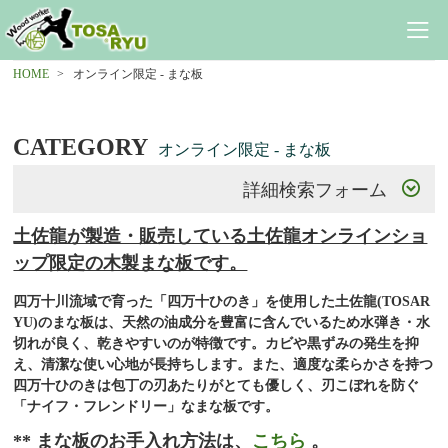
HOME
オンライン限定 - まな板
CATEGORY
オンライン限定 - まな板
詳細検索フォーム
土佐龍が製造・販売している土佐龍オンラインショ
ップ限定の木製まな板です。
四万十川流域で育った「四万十ひのき」を使用した土佐龍(TOSAR
YU)のまな板は、天然の油成分を豊富に含んでいるため水弾き・水
切れが良く、乾きやすいのが特徴です。カビや黒ずみの発生を抑
え、清潔な使い心地が長持ちします。また、適度な柔らかさを持つ
四万十ひのきは包丁の刃あたりがとても優しく、刃こぼれを防ぐ
「ナイフ・フレンドリー」なまな板です。
** まな板のお手入れ方法は、
こちら
。