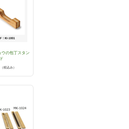
ョウの包丁スタン
ド
円
（税込み）