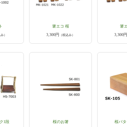
ト
箸エコ 桜
箸エ
3,300円
3,300
込み）
（税込み）
ク1段
​​桜のお箸
桜バタ