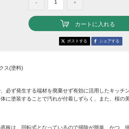
-
+
カートに入れる
ポストする
シェアする
ス(塗料)
で、必
ず発生する端材
を廃棄せず有効に活用したキッチ
全体に塗装することで汚れが付着しずら
く、また、桜の
の底板は、回転式となっ
ているので掃除が簡単、かつ、