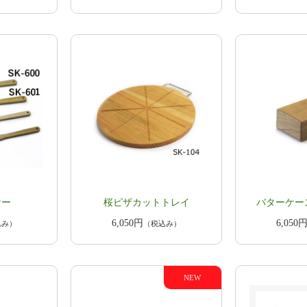
ナー
桜ピザカットトレイ
​バターケー
6,050円
6,050
込み）
（税込み）