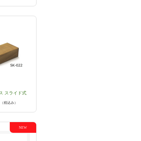
ス スライド式
円
（税込み）