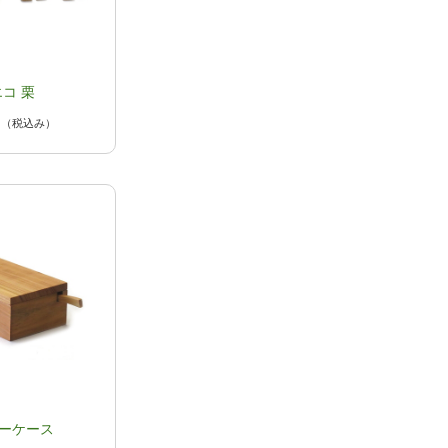
コ 栗
円
（税込み）
ーケース