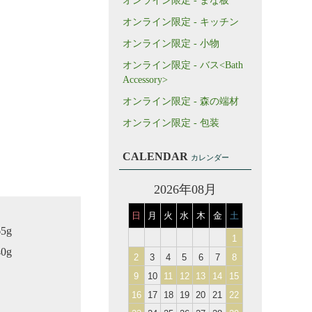
オンライン限定 - まな板
オンライン限定 - キッチン
オンライン限定 - 小物
オンライン限定 - バス<Bath
Accessory>
オンライン限定 - 森の端材
オンライン限定 - 包装
CALENDAR
カレンダー
2026年08月
日
月
火
水
木
金
土
5g
1
0g
2
3
4
5
6
7
8
9
10
11
12
13
14
15
16
17
18
19
20
21
22