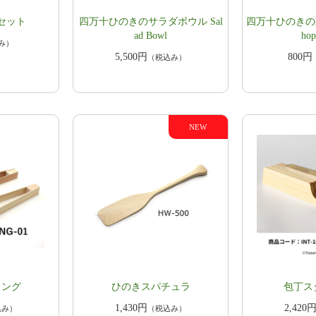
セット
四万十ひのきのサラダボウル Sal
四万十ひのきの菜箸
ad Bowl
hop
み）
5,500円
800円
（税込み）
トング
​ひのきスパチュラ
包丁ス
1,430円
2,420
込み）
（税込み）