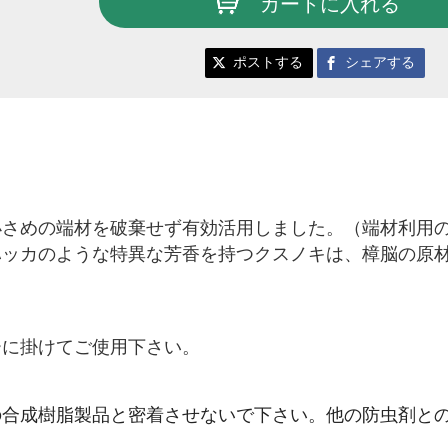
カートに入れる
ポストする
シェアする
小さめの端材を破棄せ
ず有効活用しました
。（端材利用
ハッカのような
特異な芳香を持つクスノキは、樟脳の原
ーに掛けてご使用下さ
い。
の合成樹脂製品と密着
させないで下さい。
他の防虫剤と