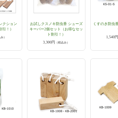
レクション
お試しクスノキ防虫香 シューズ
くすのき防虫香
割引！）
キーパー2個セット（お得なセッ
ト割引！）
1,540
込み）
3,300円
（税込み）