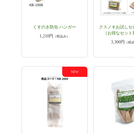
くすのき防虫 ハンガー
クスノキお試しセ
（お得なセット
1,210円
（税込み）
3,300円
（税