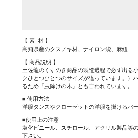
【
素 材
】
高知県産の
クスノキ材、
ナイロン袋、麻紐
【 商品説明
】
土佐龍のくすのき
商品
の
製造過程で必ず出る
クひとつひとつのサイズが違っています。）
るため「
虫除けの木」とも言われています。
■
使用方法
洋服タンスやクローゼットの洋服を掛けるバ
■
使用上の注意
塩化ビニール、スチロール、
アクリル製品等
下さい。