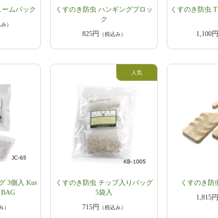
ュームパック
くすのき防虫 ハンギングブロッ
くすのき防虫 T
ク
込み）
825円
1,100
（税込み）
3個入 Kus
くすのき防虫 チップ入りバッグ
くすのき防虫
T BAG
5袋入
1,815
715円
み）
（税込み）