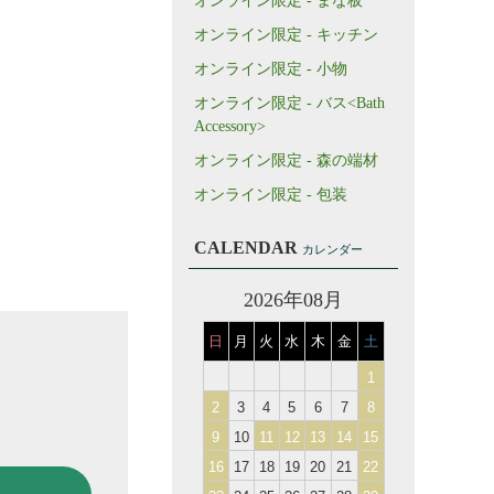
オンライン限定 - まな板
オンライン限定 - キッチン
オンライン限定 - 小物
オンライン限定 - バス<Bath
Accessory>
オンライン限定 - 森の端材
オンライン限定 - 包装
CALENDAR
カレンダー
2026年08月
日
月
火
水
木
金
土
1
2
3
4
5
6
7
8
9
10
11
12
13
14
15
16
17
18
19
20
21
22