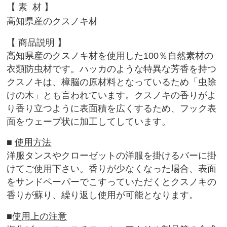
【
素 材
】
高知県産のクスノキ材
【 商品説明
】
高知県産のクスノキ材を使用した100％自然素材の
衣類防虫材で
す。ハッカのような特異な芳香を持つ
クスノキは、樟脳の原材料と
なっているため「虫除
けの木」とも言われています。クスノキの香
りがよ
り香り立つように表面積を広くするため、フック表
面をウェ
ーブ状に加工してしています。
■
使用方法
洋服タンスやクローゼットの洋服を掛けるバーに掛
けてご使用下さ
い。香りが少なくなった場合、表面
をサンドペーパーでこすってい
ただくとクスノキの
香りが蘇り、繰り返し使用が可能となります。
■
使用上の注意